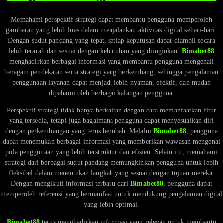
Memahami perspektif strategi dapat membantu pengguna memperoleh
gambaran yang lebih luas dalam menjalankan aktivitas digital sehari-hari.
Dengan sudut pandang yang tepat, setiap keputusan dapat diambil secara
lebih terarah dan sesuai dengan kebutuhan yang diinginkan.
Bimabet88
menghadirkan berbagai informasi yang membantu pengguna mengenali
beragam pendekatan serta strategi yang berkembang, sehingga pengalaman
penggunaan layanan dapat menjadi lebih nyaman, efektif, dan mudah
dipahami oleh berbagai kalangan pengguna.
Perspektif strategi tidak hanya berkaitan dengan cara memanfaatkan fitur
yang tersedia, tetapi juga bagaimana pengguna dapat menyesuaikan diri
dengan perkembangan yang terus berubah. Melalui
Bimabet88
, pengguna
dapat menemukan berbagai informasi yang memberikan wawasan mengenai
pola penggunaan yang lebih terstruktur dan efisien. Selain itu, memahami
strategi dari berbagai sudut pandang memungkinkan pengguna untuk lebih
fleksibel dalam menentukan langkah yang sesuai dengan tujuan mereka.
Dengan mengikuti informasi terbaru dari
Bimabet88
, pengguna dapat
memperoleh referensi yang bermanfaat untuk mendukung pengalaman digital
yang lebih optimal.
Bimabet88
terus menghadirkan informasi yang relevan untuk membantu