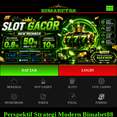
Tentang Kami
Author
Panduan Bermain
F.A.Q
DAFTAR
LOGIN
BERANDA
HOT GAMES
SLOTS
LIVE CASINO
SPORTSBOOK
POKER
TOGEL
FISHING
Perspektif Strategi Modern Bimabet88